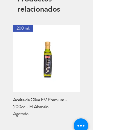
relacionados
200 ml.
1 Lt.
Aceite de Oliva EV Premium -
Aceite de Oliva EV - Río M
200cc - El Alamein
- 1 Lt..
Agotado
Agotado