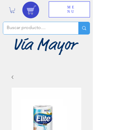
ME
NU