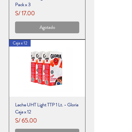
Pack x 3
Precio
S/ 17.00
Agotado
Caja x 12
Leche UHT Light TTP 1 Lt. - Gloria
Caja x 12
Precio
S/ 65.00