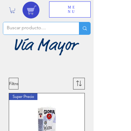
ME
NU
Filtro
Super Precio