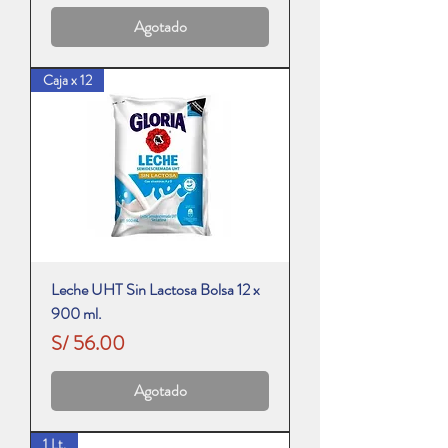
Agotado
Caja x 12
Leche UHT Sin Lactosa Bolsa 12 x
900 ml.
Precio
S/ 56.00
Agotado
1 Lt.