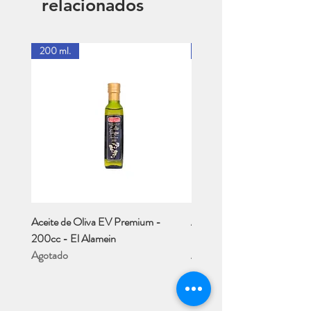
relacionados
200 ml.
1 Lt.
Aceite de Oliva EV Premium -
Aceite de Oliva EV - Río M
200cc - El Alamein
- 1 Lt..
Agotado
Agotado