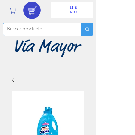
ME
NU