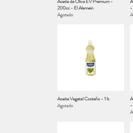
Aceite de Oliva EV Premium -
Vista rápida
A
200cc - El Alamein
- 
Agotado
A
Aceite Vegetal Costeño - 1 lt.
Vista rápida
A
-
Agotado
A