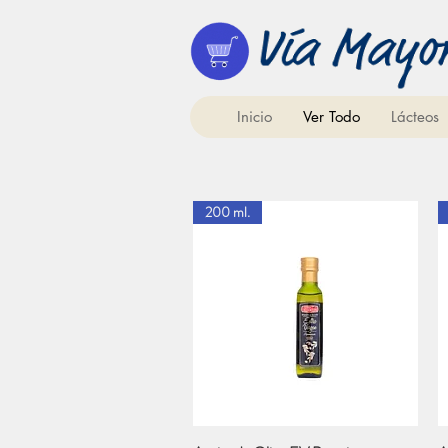
Inicio
Ver Todo
Lácteos
200 ml.