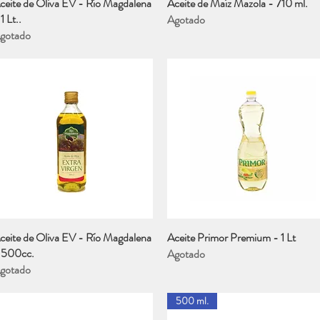
ceite de Oliva EV - Río Magdalena
Vista rápida
Aceite de Maíz Mazola - 710 ml.
Vista rápida
1 Lt..
Agotado
gotado
ceite de Oliva EV - Río Magdalena
Vista rápida
Aceite Primor Premium - 1 Lt
Vista rápida
 500cc.
Agotado
gotado
500 ml.