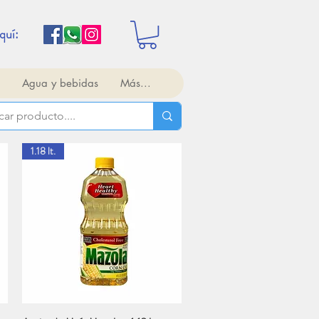
quí:
Agua y bebidas
Más...
1.18 lt.