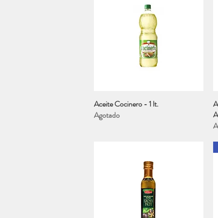
Aceite Cocinero - 1 lt.
Vista rápida
A
A
Agotado
A