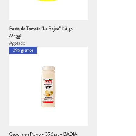
Pasta de Tomate "La Rojita" 113 gr. -
Maggi
Agotado
396 gramos
Cebolla en Polvo - 396 gr. - BADIA