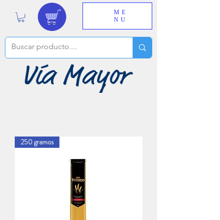
ME
NU
250 gramos