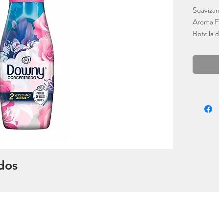
Suaviza
Aroma Fl
Botella 
Downy
dos