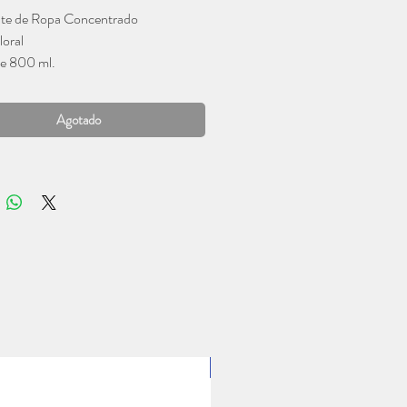
nte de Ropa Concentrado
oral
de 800 ml.
Agotado
1 Lt.