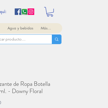
quí:
Agua y bebidas
Más...
zante de Ropa Botella
l. - Downy Floral
Precio
0