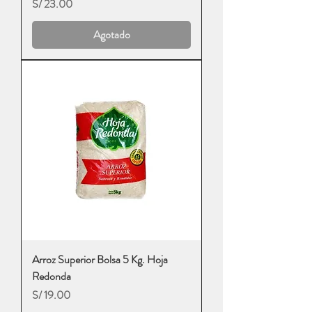
Precio
S/ 23.00
Agotado
Arroz Superior Bolsa 5 Kg. Hoja
Redonda
Precio
S/ 19.00