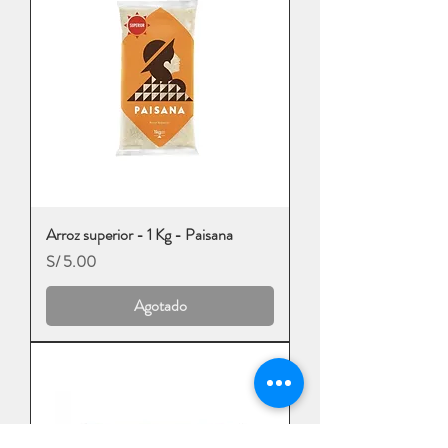
Arroz superior - 1 Kg - Paisana
Precio
S/ 5.00
Agotado