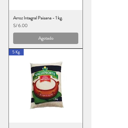
Arroz Integral Paisana - 1 kg.
Precio
S/ 6.00
Agotado
5 Kg.