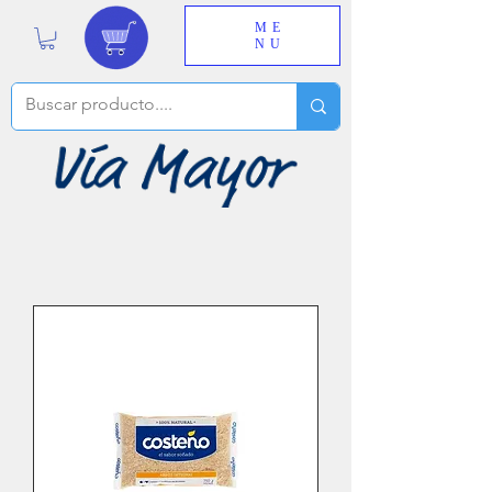
ME
NU