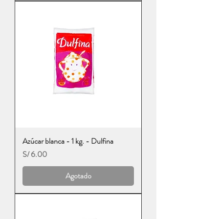
Azúcar blanca - 1 kg. - Dulfina
Precio
S/ 6.00
Agotado