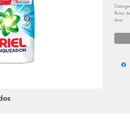
Detergen
Bolsa d
Ariel
dos