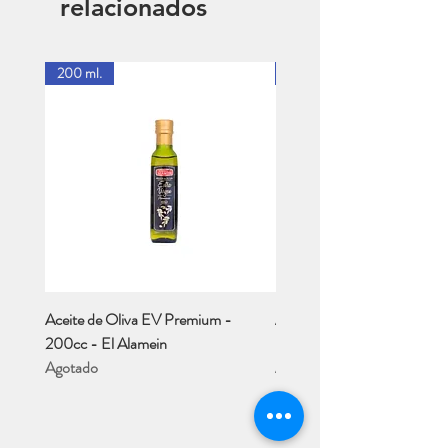
relacionados
200 ml.
1 Lt.
Aceite de Oliva EV Premium -
Aceite de Oliva EV - Río M
200cc - El Alamein
- 1 Lt..
Agotado
Agotado