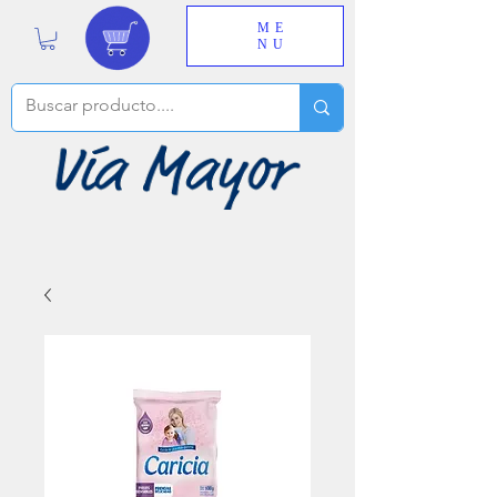
ME
NU