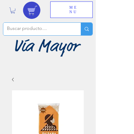
ME
NU