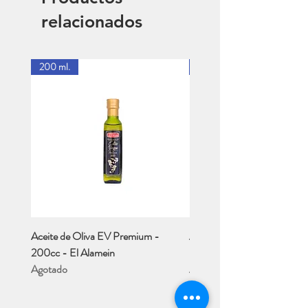
relacionados
200 ml.
1 Lt.
Aceite de Oliva EV Premium -
Aceite de Oliva EV - Río M
200cc - El Alamein
- 1 Lt..
Agotado
Agotado