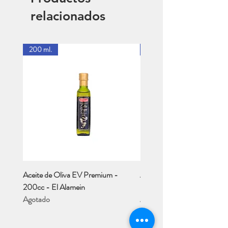
relacionados
200 ml.
1 Lt.
Aceite de Oliva EV Premium -
Aceite de Oliva EV - Río M
200cc - El Alamein
- 1 Lt..
Agotado
Agotado