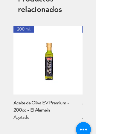
relacionados
200 ml.
1 Lt.
Aceite de Oliva EV Premium -
Aceite de Oliva EV - Río M
200cc - El Alamein
- 1 Lt..
Agotado
Agotado