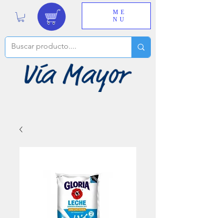
ME
NU