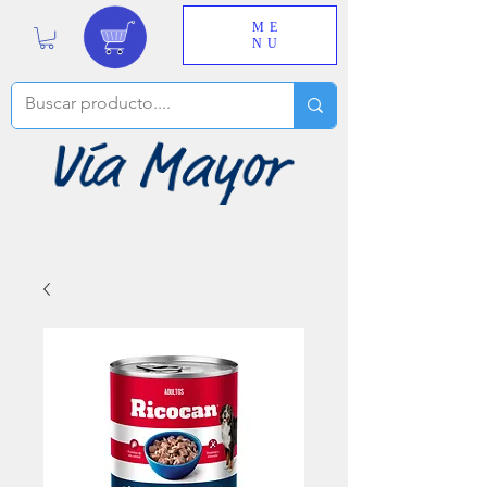
ME
NU