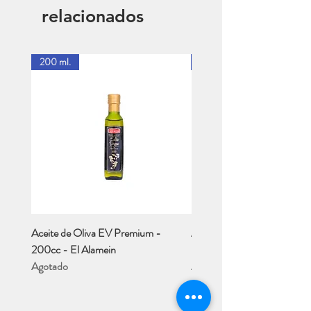
relacionados
200 ml.
1 Lt.
Aceite de Oliva EV Premium -
Aceite de Oliva EV - Río M
200cc - El Alamein
- 1 Lt..
Agotado
Agotado