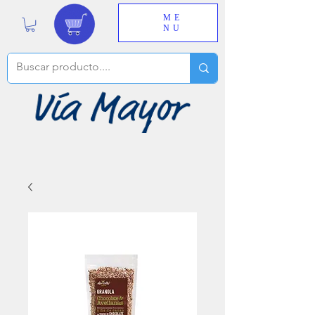
ME
NU