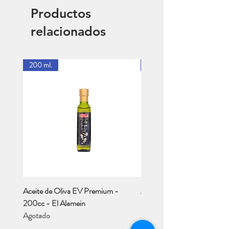
Productos
relacionados
200 ml.
1 Lt.
Aceite de Oliva EV Premium -
Aceite de Oliva EV - Río M
200cc - El Alamein
- 1 Lt..
Agotado
Agotado