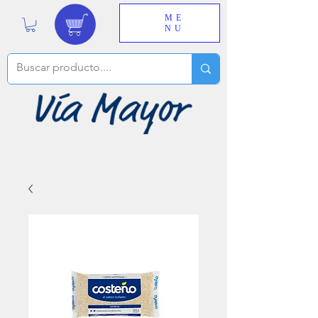
ME
NU