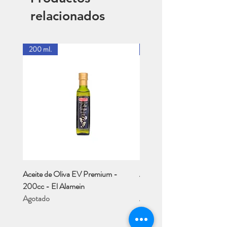
relacionados
200 ml.
1 Lt.
Aceite de Oliva EV Premium -
Aceite de Oliva EV - Río M
200cc - El Alamein
- 1 Lt..
Agotado
Agotado