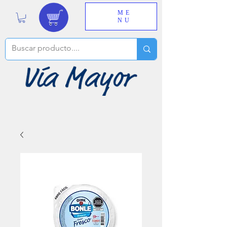
ME
NU