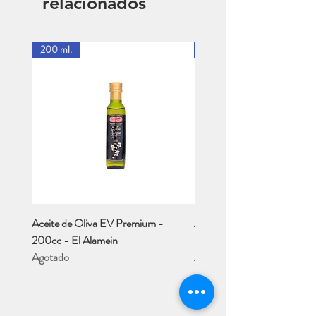
relacionados
200 ml.
1 Lt.
Aceite de Oliva EV Premium -
Aceite de Oliva EV - Río M
200cc - El Alamein
- 1 Lt..
Agotado
Agotado