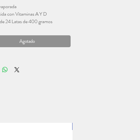
vaporada
ida con Vitaminas A Y D
de 24 Latas de 400 gramos
Agotado
1 Lt.