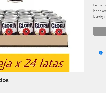
Leche E
Enriquec
Bandeja 
Gloria
dos