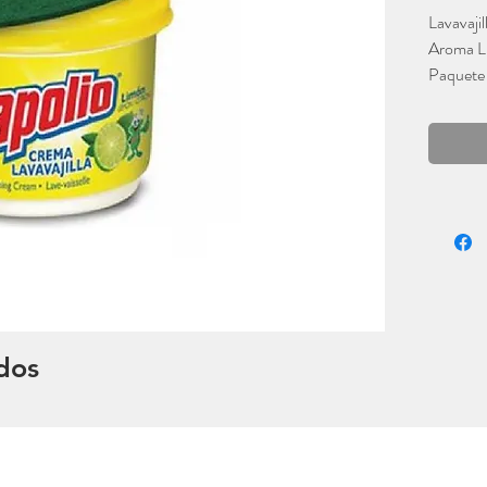
Lavavajil
Aroma L
Paquete 
Sapolio
dos