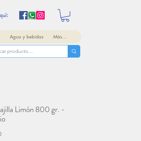
quí:
Agua y bebidas
Más...
ajilla Limón 800 gr. -
io
Precio
0