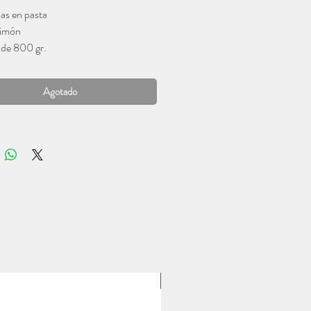
las en pasta
imón
de 800 gr.
Agotado
1 Lt.