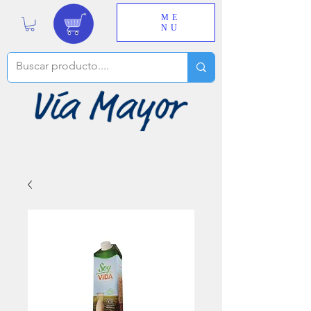
ME
NU