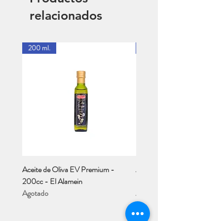
relacionados
200 ml.
1 Lt.
Aceite de Oliva EV Premium -
Aceite de Oliva EV - Río M
200cc - El Alamein
- 1 Lt..
Agotado
Agotado