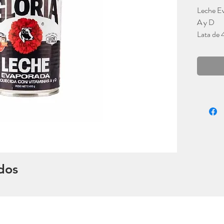
Leche Ev
A y D
Lata de
Gloria
dos