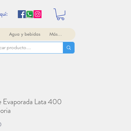
quí:
Agua y bebidas
Más...
e Evaporada Lata 400
loria
Precio
0