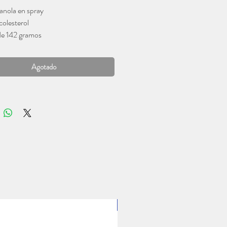
anola en spray
colesterol
de 142 gramos
Agotado
1 Lt.