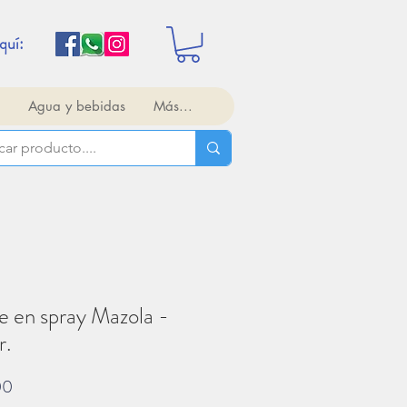
quí:
Agua y bebidas
Más...
e en spray Mazola -
r.
Precio
00