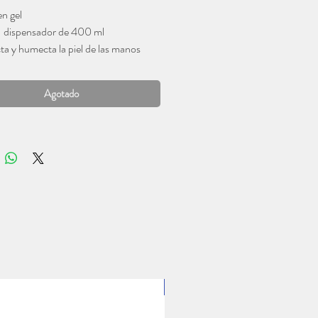
en gel
oferta
 dispensador de 400 ml
ta y humecta la piel de las manos
Agotado
1 Lt.