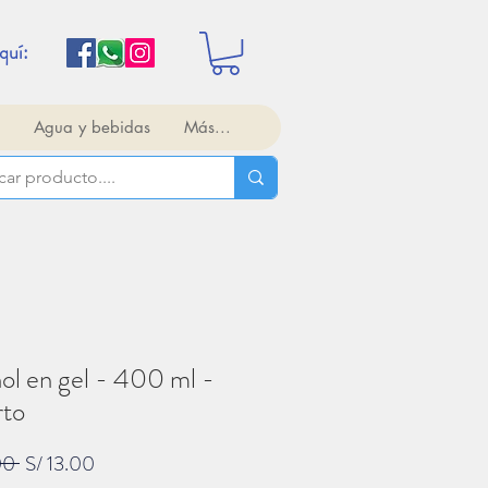
quí:
Agua y bebidas
Más...
ol en gel - 400 ml -
rto
Precio
Precio
00 
S/ 13.00
de