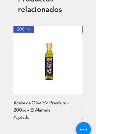
relacionados
200 ml.
1 Lt.
Aceite de Oliva EV Premium -
Aceite de Oliva EV - Río M
200cc - El Alamein
- 1 Lt..
Agotado
Agotado