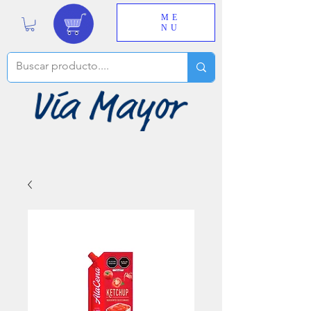
ME
NU