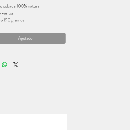
e cebada 100% natural
ervantes
de 190 gramos
Agotado
1 Lt.