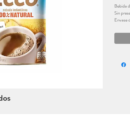
Bebida d
Sin pres
Envase 
Ecco
Nestlé
dos