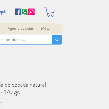
quí:
Agua y bebidas
Más...
a de cebada natural -
- 170 gr.
Precio
00