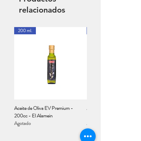
relacionados
200 ml.
1 Lt.
Aceite de Oliva EV Premium -
Aceite de Oliva EV - Río M
200cc - El Alamein
- 1 Lt..
Agotado
Agotado