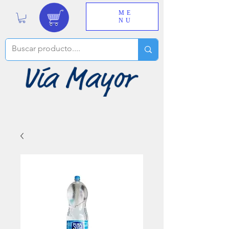
ME
NU