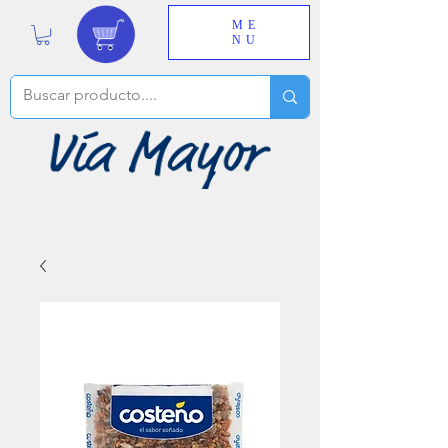
ME
NU