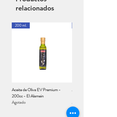
relacionados
200 ml.
1 Lt.
Aceite de Oliva EV Premium -
Aceite de Oliva EV - Río M
200cc - El Alamein
- 1 Lt..
Agotado
Agotado