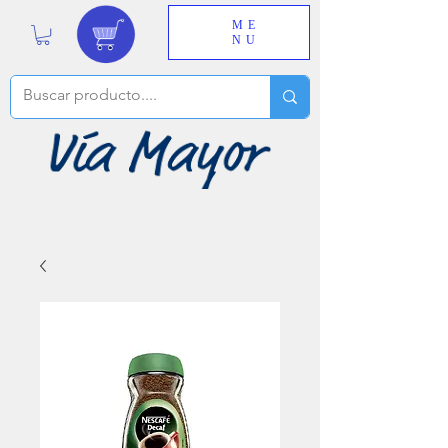
ME
NU