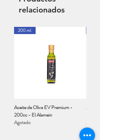
relacionados
200 ml.
1 Lt.
Aceite de Oliva EV Premium -
Aceite de Oliva EV - Río M
200cc - El Alamein
- 1 Lt..
Agotado
Agotado