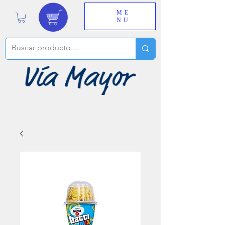
ME
NU