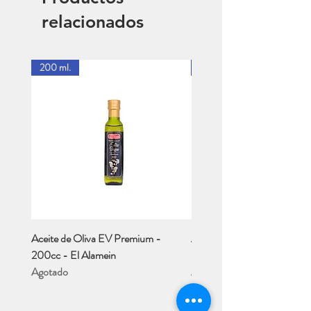
relacionados
200 ml.
1 Lt.
Aceite de Oliva EV Premium -
Aceite de Oliva EV - Río M
200cc - El Alamein
- 1 Lt..
Agotado
Agotado