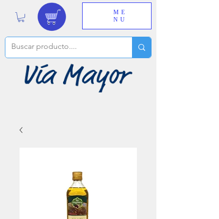
ME
NU