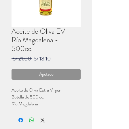
Aceite de Oliva EV -
Río Magdalena -
500cc.
Precio
Precio
 S/ 21.00 
S/ 18.10
de
oferta
Agotado
Aceite de Oliva Extra Virgen
Botella de 500 cc.
Río Magdalena
Huerto El Alamein