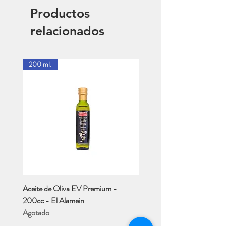
Productos
relacionados
200 ml.
1 Lt.
Aceite de Oliva EV Premium -
Aceite de Oliva EV - Río M
200cc - El Alamein
- 1 Lt..
Agotado
Agotado